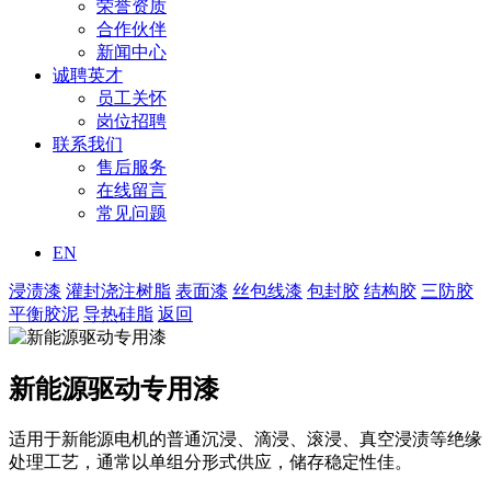
荣誉资质
合作伙伴
新闻中心
诚聘英才
员工关怀
岗位招聘
联系我们
售后服务
在线留言
常见问题
EN
浸渍漆
灌封浇注树脂
表面漆
丝包线漆
包封胶
结构胶
三防胶
平衡胶泥
导热硅脂
返回
新能源驱动专用漆
适用于新能源电机的普通沉浸、滴浸、滚浸、真空浸渍等绝缘
处理工艺，通常以单组分形式供应，储存稳定性佳。