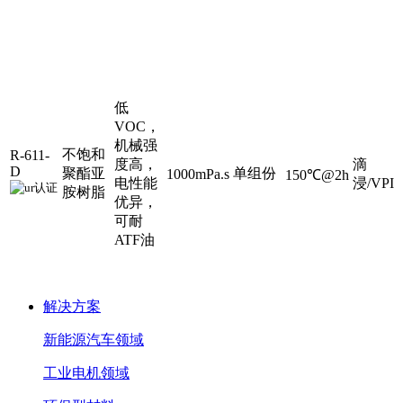
主
产
体
特
配
固化
工
粘度
品
树
点
比
条件
艺
脂
低
VOC，
机械强
不饱和
R-611-
度高，
滴
D
聚酯亚
单组份
1000mPa.s
150℃@2h
电性能
浸/VPI
胺树脂
优异，
可耐
ATF油
解决方案
新能源汽车领域
工业电机领域