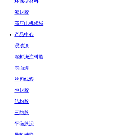
环保型材料
灌封胶
高压电机领域
产品中心
浸渍漆
灌封浇注树脂
表面漆
丝包线漆
包封胶
结构胶
三防胶
平衡胶泥
导热硅脂