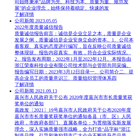
司始终秉承“品牌为先、科技为本、质量为重、规范发
展”的企业理念，始终保持着稳定、快速的发
了解详情
公司新闻
2023.05.05
2022年度质量诚信报告
质量诚信报告前言：诚信是企业立足之本，质量是企业
发展之纲，质量诚信是企业安身立命的资本。1、公司本
着客观、真实的态度进行编写，旨在反映公司质量诚信
整体现状。报告内容真实、有效，符合企业实际情况。
2、报告发布周期：2022年1月至2022年12月。本报告由
浙江荣泰科技企业有限公司技术部与企管部共同采编。
报告编写日期：2023年3月12日目录一、公司简介二、提
高企业员工的质量意识三、质量组织管理体系四
了解详情
公司新闻
2021.09.13
嘉兴市人民政府关于公布 2020年度嘉兴市市长质量奖获
奖单位的通知
嘉政发〔2021〕19号嘉兴市人民政府关于公布2020年度
嘉兴市市长质量奖获奖单位的通知各县（市、区）人民
政府，市政府各部门、直属各单位：为贯彻落实新发展
理念，深入实施质量强市战略，全力打造“品字标”浙江
制造品牌，引导和激励我市广大企业不断提升产品质