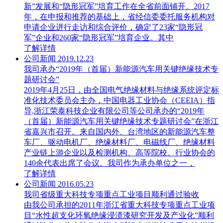
新”发展和“隐形冠军”培育工作在全省前面铺开。2017
年，在申报和推荐的基础上，省经信委委托服务机构对
申请企业进行走访和综合评价，确定了23家“隐形冠
军”企业和260家“隐形冠军”培育企业。其中
了解详情
公司新闻
2019.12.23
我司承办“2019年（首届）新能源汽车用关键绝缘技术专
题研讨会”
2019年4月25日，由全国电气绝缘材料与绝缘系统评定标
准化技术委员会主办，中国电器工业协会（CEEIA）指
导,浙江荣泰科技企业有限公司等公司承办的“2019年
（首届）新能源汽车用关键绝缘技术专题研讨会”在浙江
省嘉兴市召开。来自国内外、台湾地区的新能源汽车整
车厂、驱动电机厂、绝缘材料厂、电磁线厂、绝缘材料
产业链上游企业以及检测机构、高等院校、行业协会的
140余代表出席了会议。我司作为承办单位之一，
了解详情
公司新闻
2016.05.23
我司省级重大科技专项重点工业项目顺利通过验收
由我公司承担的2011年浙江省重大科技专项重点工业项
目“水性超支化环氧绝缘浸渍漆研究开发及产业化”顺利