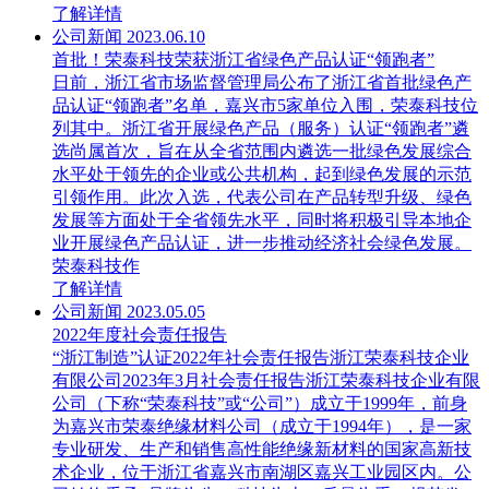
了解详情
公司新闻
2023.06.10
首批！荣泰科技荣获浙江省绿色产品认证“领跑者”
日前，浙江省市场监督管理局公布了浙江省首批绿色产
品认证“领跑者”名单，嘉兴市5家单位入围，荣泰科技位
列其中。浙江省开展绿色产品（服务）认证“领跑者”遴
选尚属首次，旨在从全省范围内遴选一批绿色发展综合
水平处于领先的企业或公共机构，起到绿色发展的示范
引领作用。此次入选，代表公司在产品转型升级、绿色
发展等方面处于全省领先水平，同时将积极引导本地企
业开展绿色产品认证，进一步推动经济社会绿色发展。
荣泰科技作
了解详情
公司新闻
2023.05.05
2022年度社会责任报告
“浙江制造”认证2022年社会责任报告浙江荣泰科技企业
有限公司2023年3月社会责任报告浙江荣泰科技企业有限
公司（下称“荣泰科技”或“公司”）成立于1999年，前身
为嘉兴市荣泰绝缘材料公司（成立于1994年），是一家
专业研发、生产和销售高性能绝缘新材料的国家高新技
术企业，位于浙江省嘉兴市南湖区嘉兴工业园区内。公