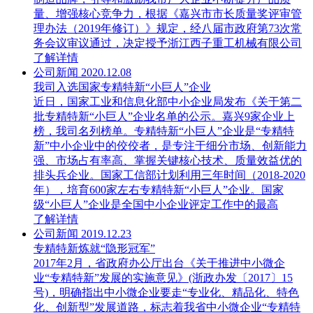
量、增强核心竞争力，根据《嘉兴市市长质量奖评审管
理办法（2019年修订）》规定，经八届市政府第73次常
务会议审议通过，决定授予浙江西子重工机械有限公司
了解详情
公司新闻
2020.12.08
我司入选国家专精特新“小巨人”企业
近日，国家工业和信息化部中小企业局发布《关于第二
批专精特新“小巨人”企业名单的公示。嘉兴9家企业上
榜，我司名列榜单。专精特新“小巨人”企业是“专精特
新”中小企业中的佼佼者，是专注于细分市场、创新能力
强、市场占有率高、掌握关键核心技术、质量效益优的
排头兵企业。国家工信部计划利用三年时间（2018-2020
年），培育600家左右专精特新“小巨人”企业。国家
级“小巨人”企业是全国中小企业评定工作中的最高
了解详情
公司新闻
2019.12.23
专精特新炼就“隐形冠军”
2017年2月，省政府办公厅出台《关于推进中小微企
业“专精特新”发展的实施意见》(浙政办发〔2017〕15
号)，明确指出中小微企业要走“专业化、精品化、特色
化、创新型”发展道路，标志着我省中小微企业“专精特