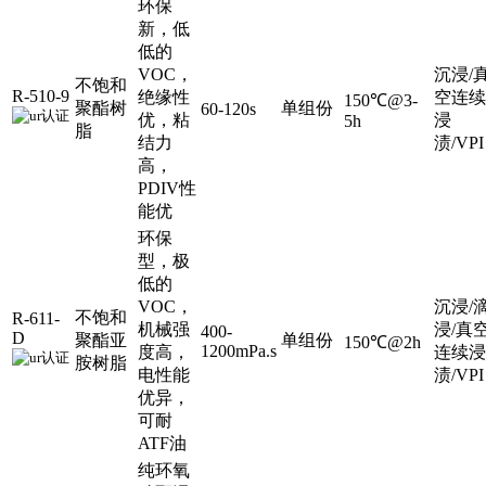
环保
新，低
低的
VOC，
沉浸/
不饱和
R-510-9
绝缘性
空连续
150℃@3-
聚酯树
单组份
60-120s
优，粘
浸
5h
脂
结力
渍/VPI
高，
PDIV性
能优
环保
型，极
低的
VOC，
沉浸/
不饱和
R-611-
机械强
浸/真
400-
D
聚酯亚
单组份
150℃@2h
1200mPa.s
度高，
连续浸
胺树脂
电性能
渍/VPI
优异，
可耐
ATF油
纯环氧