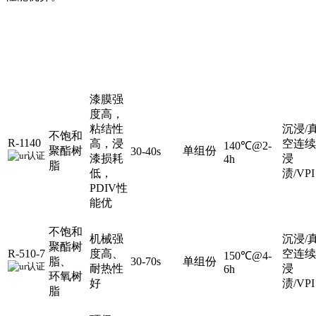
主
产
体
特
配
固化
工
粘度
品
树
点
比
条件
艺
脂
漆膜强
度高，
粘结性
沉浸/
不饱和
R-1140
高，浸
空连续
140℃@2-
聚酯树
单组份
30-40s
漆损耗
浸
4h
脂
低，
渍/VPI
PDIV性
能优
不饱和
机械强
沉浸/
聚酯树
R-510-7
度高、
空连续
150℃@4-
脂、
30-70s
单组份
耐热性
浸
6h
环氧树
好
渍/VPI
脂