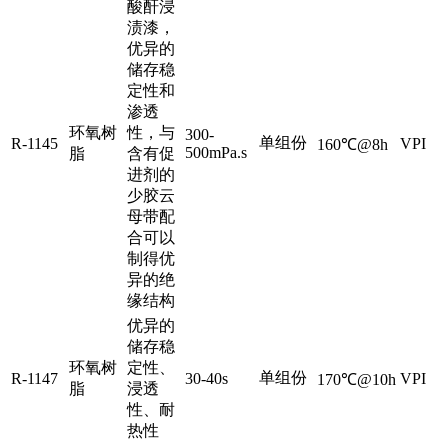
酸酐浸
渍漆，
优异的
储存稳
定性和
渗透
环氧树
性，与
300-
单组份
R-1145
VPI
160℃@8h
500mPa.s
脂
含有促
进剂的
少胶云
母带配
合可以
制得优
异的绝
缘结构
优异的
储存稳
环氧树
定性、
单组份
R-1147
30-40s
VPI
170℃@10h
脂
浸透
性、耐
热性