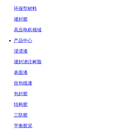
环保型材料
灌封胶
高压电机领域
产品中心
浸渍漆
灌封浇注树脂
表面漆
丝包线漆
包封胶
结构胶
三防胶
平衡胶泥