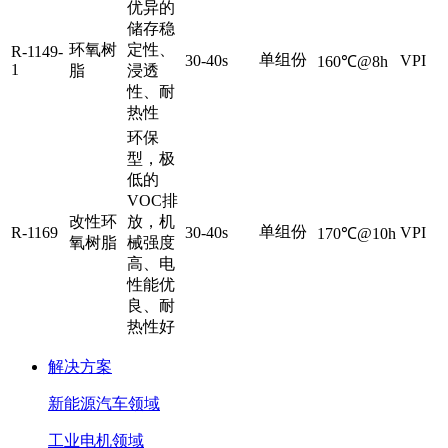
优异的
储存稳
环氧树
定性、
R-1149-
单组份
30-40s
VPI
160℃@8h
1
脂
浸透
性、耐
热性
环保
型，极
低的
VOC排
改性环
放，机
单组份
R-1169
30-40s
VPI
170℃@10h
氧树脂
械强度
高、电
性能优
良、耐
热性好
解决方案
新能源汽车领域
工业电机领域