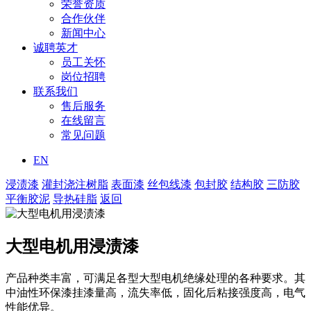
荣誉资质
合作伙伴
新闻中心
诚聘英才
员工关怀
岗位招聘
联系我们
售后服务
在线留言
常见问题
EN
浸渍漆
灌封浇注树脂
表面漆
丝包线漆
包封胶
结构胶
三防胶
平衡胶泥
导热硅脂
返回
大型电机用浸渍漆
产品种类丰富，可满足各型大型电机绝缘处理的各种要求。其
中油性环保漆挂漆量高，流失率低，固化后粘接强度高，电气
性能优异。