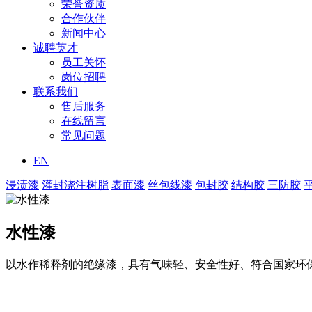
荣誉资质
合作伙伴
新闻中心
诚聘英才
员工关怀
岗位招聘
联系我们
售后服务
在线留言
常见问题
EN
浸渍漆
灌封浇注树脂
表面漆
丝包线漆
包封胶
结构胶
三防胶
水性漆
以水作稀释剂的绝缘漆，具有气味轻、安全性好、符合国家环
产品
主体树脂