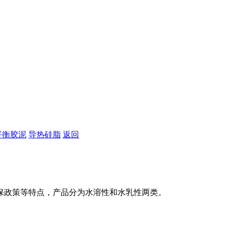
平衡胶泥
导热硅脂
返回
保政策等特点，产品分为水溶性和水乳性两类。
特点
粘度
配比