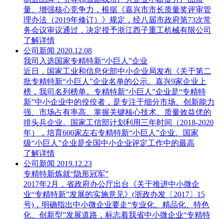
量、增强核心竞争力，根据《嘉兴市市长质量奖评审管
理办法（2019年修订）》规定，经八届市政府第73次常
务会议审议通过，决定授予浙江西子重工机械有限公司
了解详情
公司新闻
2020.12.08
我司入选国家专精特新“小巨人”企业
近日，国家工业和信息化部中小企业局发布《关于第二
批专精特新“小巨人”企业名单的公示。嘉兴9家企业上
榜，我司名列榜单。专精特新“小巨人”企业是“专精特
新”中小企业中的佼佼者，是专注于细分市场、创新能力
强、市场占有率高、掌握关键核心技术、质量效益优的
排头兵企业。国家工信部计划利用三年时间（2018-2020
年），培育600家左右专精特新“小巨人”企业。国家
级“小巨人”企业是全国中小企业评定工作中的最高
了解详情
公司新闻
2019.12.23
专精特新炼就“隐形冠军”
2017年2月，省政府办公厅出台《关于推进中小微企
业“专精特新”发展的实施意见》(浙政办发〔2017〕15
号)，明确指出中小微企业要走“专业化、精品化、特色
化、创新型”发展道路，标志着我省中小微企业“专精特