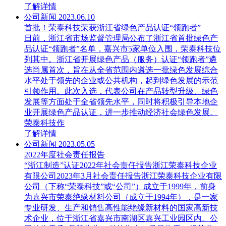
了解详情
公司新闻
2023.06.10
首批！荣泰科技荣获浙江省绿色产品认证“领跑者”
日前，浙江省市场监督管理局公布了浙江省首批绿色产
品认证“领跑者”名单，嘉兴市5家单位入围，荣泰科技位
列其中。浙江省开展绿色产品（服务）认证“领跑者”遴
选尚属首次，旨在从全省范围内遴选一批绿色发展综合
水平处于领先的企业或公共机构，起到绿色发展的示范
引领作用。此次入选，代表公司在产品转型升级、绿色
发展等方面处于全省领先水平，同时将积极引导本地企
业开展绿色产品认证，进一步推动经济社会绿色发展。
荣泰科技作
了解详情
公司新闻
2023.05.05
2022年度社会责任报告
“浙江制造”认证2022年社会责任报告浙江荣泰科技企业
有限公司2023年3月社会责任报告浙江荣泰科技企业有限
公司（下称“荣泰科技”或“公司”）成立于1999年，前身
为嘉兴市荣泰绝缘材料公司（成立于1994年），是一家
专业研发、生产和销售高性能绝缘新材料的国家高新技
术企业，位于浙江省嘉兴市南湖区嘉兴工业园区内。公