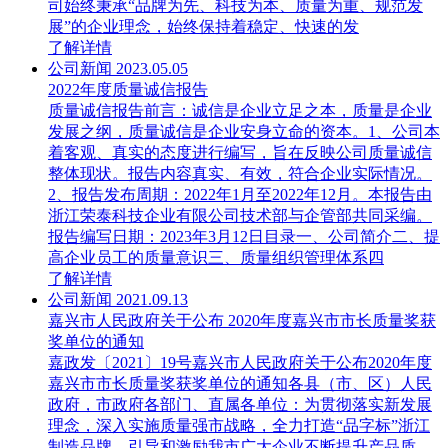
司始终秉承“品牌为先、科技为本、质量为重、规范发
展”的企业理念，始终保持着稳定、快速的发
了解详情
公司新闻
2023.05.05
2022年度质量诚信报告
质量诚信报告前言：诚信是企业立足之本，质量是企业
发展之纲，质量诚信是企业安身立命的资本。1、公司本
着客观、真实的态度进行编写，旨在反映公司质量诚信
整体现状。报告内容真实、有效，符合企业实际情况。
2、报告发布周期：2022年1月至2022年12月。本报告由
浙江荣泰科技企业有限公司技术部与企管部共同采编。
报告编写日期：2023年3月12日目录一、公司简介二、提
高企业员工的质量意识三、质量组织管理体系四
了解详情
公司新闻
2021.09.13
嘉兴市人民政府关于公布 2020年度嘉兴市市长质量奖获
奖单位的通知
嘉政发〔2021〕19号嘉兴市人民政府关于公布2020年度
嘉兴市市长质量奖获奖单位的通知各县（市、区）人民
政府，市政府各部门、直属各单位：为贯彻落实新发展
理念，深入实施质量强市战略，全力打造“品字标”浙江
制造品牌，引导和激励我市广大企业不断提升产品质