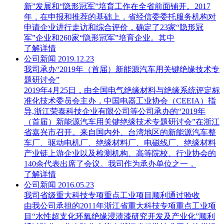
新”发展和“隐形冠军”培育工作在全省前面铺开。2017
年，在申报和推荐的基础上，省经信委委托服务机构对
申请企业进行走访和综合评价，确定了23家“隐形冠
军”企业和260家“隐形冠军”培育企业。其中
了解详情
公司新闻
2019.12.23
我司承办“2019年（首届）新能源汽车用关键绝缘技术专
题研讨会”
2019年4月25日，由全国电气绝缘材料与绝缘系统评定标
准化技术委员会主办，中国电器工业协会（CEEIA）指
导,浙江荣泰科技企业有限公司等公司承办的“2019年
（首届）新能源汽车用关键绝缘技术专题研讨会”在浙江
省嘉兴市召开。来自国内外、台湾地区的新能源汽车整
车厂、驱动电机厂、绝缘材料厂、电磁线厂、绝缘材料
产业链上游企业以及检测机构、高等院校、行业协会的
140余代表出席了会议。我司作为承办单位之一，
了解详情
公司新闻
2016.05.23
我司省级重大科技专项重点工业项目顺利通过验收
由我公司承担的2011年浙江省重大科技专项重点工业项
目“水性超支化环氧绝缘浸渍漆研究开发及产业化”顺利