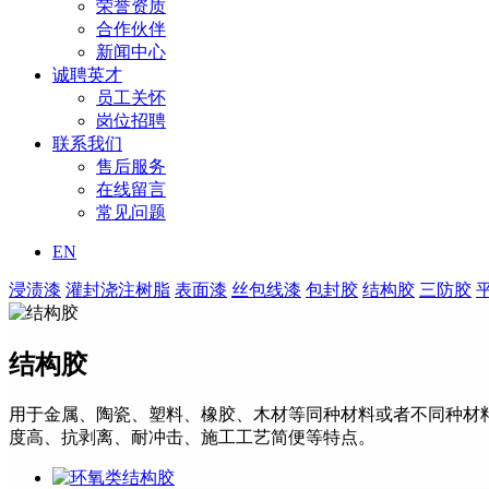
荣誉资质
合作伙伴
新闻中心
诚聘英才
员工关怀
岗位招聘
联系我们
售后服务
在线留言
常见问题
EN
浸渍漆
灌封浇注树脂
表面漆
丝包线漆
包封胶
结构胶
三防胶
结构胶
用于金属、陶瓷、塑料、橡胶、木材等同种材料或者不同种材
度高、抗剥离、耐冲击、施工工艺简便等特点。