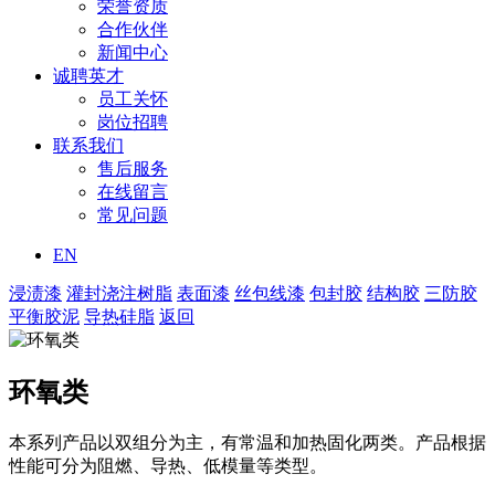
荣誉资质
合作伙伴
新闻中心
诚聘英才
员工关怀
岗位招聘
联系我们
售后服务
在线留言
常见问题
EN
浸渍漆
灌封浇注树脂
表面漆
丝包线漆
包封胶
结构胶
三防胶
平衡胶泥
导热硅脂
返回
环氧类
本系列产品以双组分为主，有常温和加热固化两类。产品根据
性能可分为阻燃、导热、低模量等类型。